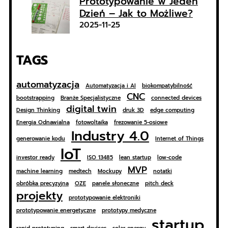
Prototypowanie w Jeden
Dzień – Jak to Możliwe?
2025-11-25
TAGS
automatyzacja
Automatyzacja i AI
biokompatybilność
CNC
bootstrapping
Branże Specjalistyczne
connected devices
digital twin
Design Thinking
druk 3D
edge computing
Energia Odnawialna
fotowoltaika
frezowanie 5-osiowe
Industry 4.0
generowanie kodu
Internet of Things
IoT
investor ready
ISO 13485
lean startup
low-code
MVP
machine learning
medtech
Mockupy
notatki
obróbka precyzyjna
OZE
panele słoneczne
pitch deck
projekty
prototypowanie elektroniki
prototypowanie energetyczne
prototypy medyczne
startup