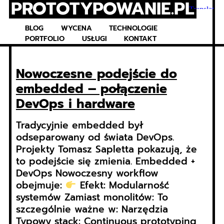
PROTOTYPOWANIE.PL
Skip
to
content
BLOG
WYCENA
TECHNOLOGIE
PORTFOLIO
USŁUGI
KONTAKT
Nowoczesne podejście do
embedded – połączenie
DevOps i hardware
Tradycyjnie embedded był
odseparowany od świata DevOps.
Projekty Tomasz Sapletta pokazują, że
to podejście się zmienia. Embedded +
DevOps Nowoczesny workflow
obejmuje:
Efekt: Modularność
systemów Zamiast monolitów: To
szczególnie ważne w: Narzędzia
Typowy stack: Continuous prototyping