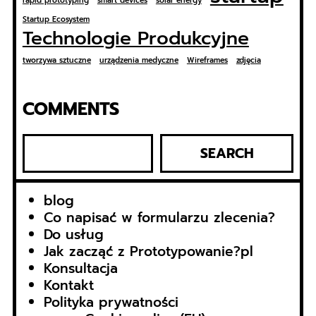
rapid prototyping
smart devices
solar energy
Startup Ecosystem
Technologie Produkcyjne
tworzywa sztuczne
urządzenia medyczne
Wireframes
zdjęcia
COMMENTS
S
SEARCH
z
u
k
blog
a
Co napisać w formularzu zlecenia?
j
Do usług
Jak zacząć z Prototypowanie?pl
Konsultacja
Kontakt
Polityka prywatności