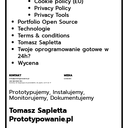
Cookie policy (EU)
Privacy Policy
Privacy Tools
Portfolio Open Source
Technologie
Terms & conditions
Tomasz Sapletta
Twoje oprogramowanie gotowe w
24h?
Wycena
KONTAKT
MEDIA
info@prototypowanie.pl
Linkedin
+48 503 503 761
Jesteśmy do dyspozycji od poniedziałku do piątku od 8 do 17
Prototypujemy, Instalujemy,
Monitorujemy, Dokumentujemy
Tomasz Sapletta
P
rototypowanie.pl