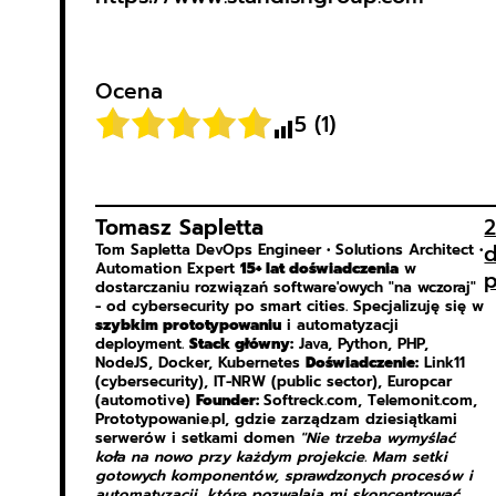
Ocena
5
(
1
)
Tomasz Sapletta
d
Tom Sapletta DevOps Engineer • Solutions Architect •
Automation Expert
15+ lat doświadczenia
w
p
dostarczaniu rozwiązań software'owych "na wczoraj"
- od cybersecurity po smart cities. Specjalizuję się w
szybkim prototypowaniu
i automatyzacji
deployment.
Stack główny:
Java, Python, PHP,
NodeJS, Docker, Kubernetes
Doświadczenie:
Link11
(cybersecurity), IT-NRW (public sector), Europcar
(automotive)
Founder:
Softreck.com, Telemonit.com,
Prototypowanie.pl, gdzie zarządzam dziesiątkami
serwerów i setkami domen
"Nie trzeba wymyślać
koła na nowo przy każdym projekcie. Mam setki
gotowych komponentów, sprawdzonych procesów i
automatyzacji, które pozwalają mi skoncentrować