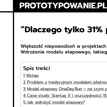
Skip
PROTOTYPOWANIE.PL
to
content
“Dlaczego tylko 31%
Większość niepowodzeń w projektach I
Wdrożenie modelu etapowego, takiego
Spis treści
Wstęp
Problem z tradycyjnym modelem płatno
Model etapowy OneDay.Run – na czym 
Case study: Startup X i oszczędności 1
Jak wdrożyć model etapowy?