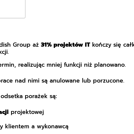
dish Group aż
31% projektów IT
kończy się cał
ji.
rmin, realizując mniej funkcji niż planowano.
prace nad nimi są anulowane lub porzucone.
odsetka porażek są:
cji
projektowej
y klientem a wykonawcą