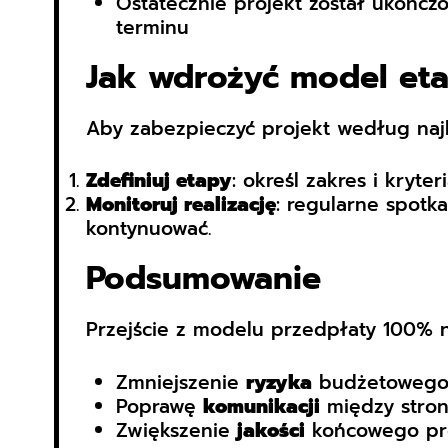
Ostatecznie projekt został ukończ
terminu
Jak wdrożyć model et
Aby zabezpieczyć projekt według najl
Zdefiniuj etapy
: określ zakres i kryte
Monitoruj realizację
: regularne spotka
kontynuować.
Podsumowanie
Przejście z modelu przedpłaty 100% 
Zmniejszenie
ryzyka
budżetowego 
Poprawę
komunikacji
między stro
Zwiększenie
jakości
końcowego pr