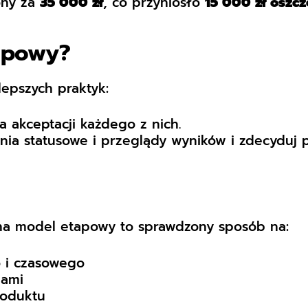
ony za
35 000 zł
, co przyniosło
15 000 zł oszc
apowy?
epszych praktyk:
ria akceptacji każdego z nich.
nia statusowe i przeglądy wyników i zdecyduj po
na model etapowy to sprawdzony sposób na:
i czasowego
nami
oduktu