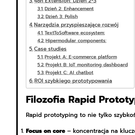
48h Extension: Dzień 2-3
Dzień 2: Enhancement
Dzień 3: Polish
Narzędzia przyspieszające rozwój
TextToSoftware ecosystem:
Hipermodular components:
Case studies
Projekt A: E-commerce platform
Projekt B: IoT monitoring dashboard
Projekt C: AI chatbot
ROI szybkiego prototypowania
Filozofia Rapid Protot
Rapid prototyping to nie tylko szybk
Focus on core
– koncentracja na klucz