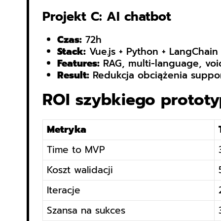
Projekt C: AI chatbot
Czas:
72h
Stack:
Vue.js + Python + LangChain
Features:
RAG, multi-language, voi
Result:
Redukcja obciążenia suppo
ROI szybkiego protot
Metryka
Time to MVP
Koszt walidacji
Iteracje
Szansa na sukces