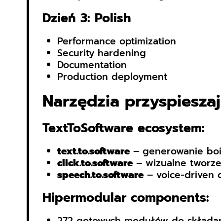
Dzień 3: Polish
Performance optimization
Security hardening
Documentation
Production deployment
Narzędzia przyspiesza
TextToSoftware ecosystem:
text.to.software
– generowanie boil
click.to.software
– wizualne tworze
speech.to.software
– voice-driven
Hipermodular components:
272 gotowych modułów do składa