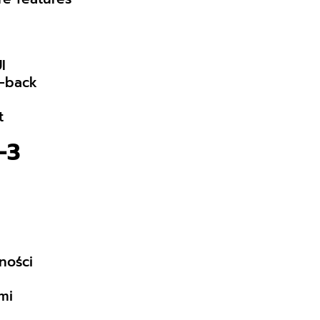
I
t-back
t
-3
ności
mi