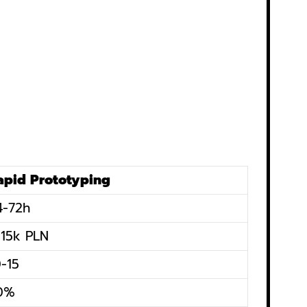
apid Prototyping
4-72h
-15k PLN
0-15
0%