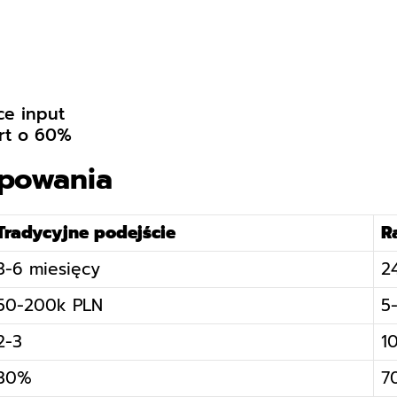
ce input
rt o 60%
ypowania
Tradycyjne podejście
R
3-6 miesięcy
2
50-200k PLN
5
2-3
1
30%
7