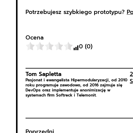
Potrzebujesz szybkiego prototypu?
Po
Ocena
0
(
0
)
Tom Sapletta
2
S
Pasjonat i ewangelista Hipermodularyzacji, od 2010
roku programuje zawodowo, od 2016 zajmuje się
DevOps oraz implementuje anonimizację w
systemach firm Softreck i Telemonit.
Poprzedni