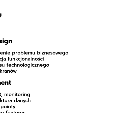
i
sign
enie problemu biznesowego
cja funkcjonalności
su technologicznego
ekranów
ment
, monitoring
ktura danych
pointy
e features