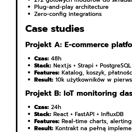
Plug-and-play architecture
Zero-config integrations
Case studies
Projekt A: E-commerce platf
Czas:
48h
Stack:
Next.js + Strapi + PostgreSQL
Features:
Katalog, koszyk, płatnośc
Result:
10k użytkowników w pierws
Projekt B: IoT monitoring d
Czas:
24h
Stack:
React + FastAPI + InfluxDB
Features:
Real-time charts, alerti
Result:
Kontrakt na pełną impleme