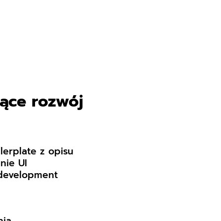
jące rozwój
erplate z opisu
nie UI
 development
nia