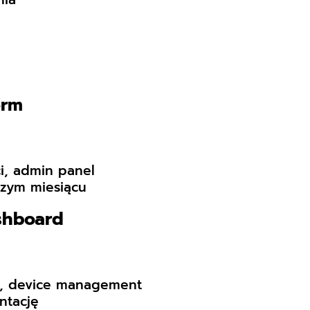
orm
i, admin panel
zym miesiącu
ashboard
ng, device management
ntację