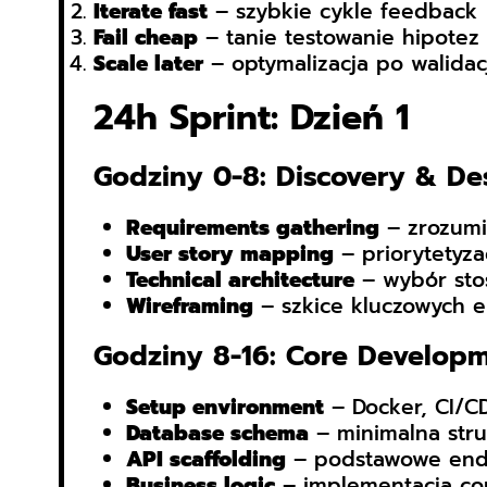
Iterate fast
– szybkie cykle feedback
Fail cheap
– tanie testowanie hipotez
Scale later
– optymalizacja po walidacj
24h Sprint: Dzień 1
Godziny 0-8: Discovery & De
Requirements gathering
– zrozumi
User story mapping
– priorytetyza
Technical architecture
– wybór sto
Wireframing
– szkice kluczowych 
Godziny 8-16: Core Develop
Setup environment
– Docker, CI/CD
Database schema
– minimalna stru
API scaffolding
– podstawowe end
Business logic
– implementacja cor