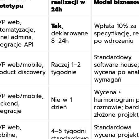
realizacji w
Model bizneso
ototypu
24h
P web,
Tak
,
Wpłata 10% za
tomatyzacje,
deklarowane
specyfikację, re
nel admina,
8–24h
po wdrożeniu
tegracje API
Standardowy
P web/mobile,
Raczej 1–2
software house;
oduct discovery
tygodnie
wycena po anal
wymagań
Wycena +
P web/mobile,
Nie w 1
harmonogram 
ckend,
dzień
rozmowie; bard
tegracje
złożone projekt
P web,
Standardowa
4–6 tygodni
bilne,
wycena projek
standardowo