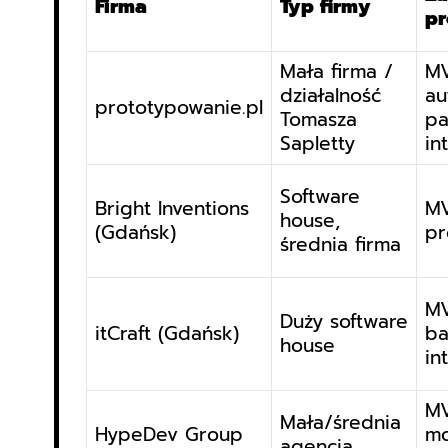
Firma
Typ firmy
pr
Mała firma /
MV
działalność
au
prototypowanie.pl
Tomasza
pa
Sapletty
in
Software
Bright Inventions
MV
house,
(Gdańsk)
pr
średnia firma
MV
Duży software
itCraft (Gdańsk)
ba
house
in
MV
Mała/średnia
HypeDev Group
mo
agencja