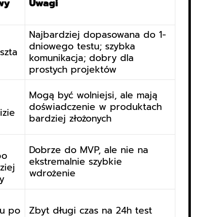
wy
Uwagi
Najbardziej dopasowana do 1-
dniowego testu; szybka
szta
komunikacja; dobry dla
prostych projektów
Mogą być wolniejsi, ale mają
doświadczenie w produktach
izie
bardziej złożonych
Dobrze do MVP, ale nie na
po
ekstremalnie szybkie
ziej
wdrożenie
y
tu po
Zbyt długi czas na 24h test