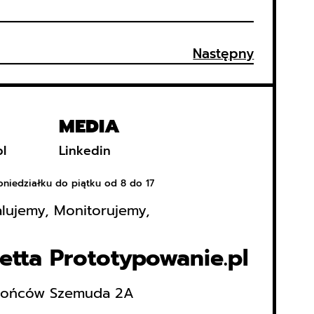
Następny
MEDIA
pl
Linkedin
oniedziałku do piątku od 8 do 17
alujemy, Monitorujemy,
etta P
rototypowanie.pl
rońców Szemuda 2A