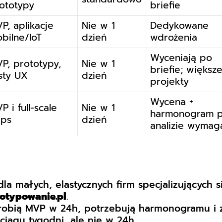
ototypy
briefie
P, aplikacje
Nie w 1
Dedykowane
bilne/IoT
dzień
wdrożenia
Wyceniają po
P, prototypy,
Nie w 1
briefie; większ
sty UX
dzień
projekty
Wycena +
P i full-scale
Nie w 1
harmonogram 
ps
dzień
analizie wymag
 dla małych, elastycznych firm specjalizujących
otypowanie.pl
.
zrobią MVP w 24h, potrzebują harmonogramu i 
iągu tygodni, ale nie w 24h.