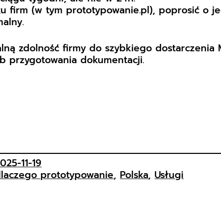
ilku firm (w tym prototypowanie.pl), poprosić o 
alny.
alną zdolność firmy do szybkiego dostarczenia
ób przygotowania dokumentacji.
025-11-19
laczego prototypowanie
, 
Polska
, 
Usługi