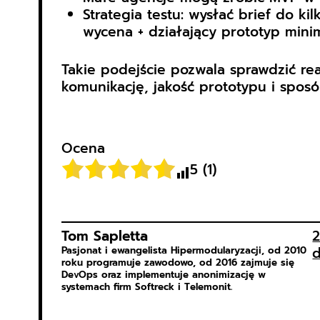
Strategia testu: wysłać brief do k
wycena + działający prototyp minim
Takie podejście pozwala sprawdzić re
komunikację, jakość prototypu i spos
Ocena
5
(
1
)
Tom Sapletta
2
d
Pasjonat i ewangelista Hipermodularyzacji, od 2010
roku programuje zawodowo, od 2016 zajmuje się
DevOps oraz implementuje anonimizację w
systemach firm Softreck i Telemonit.