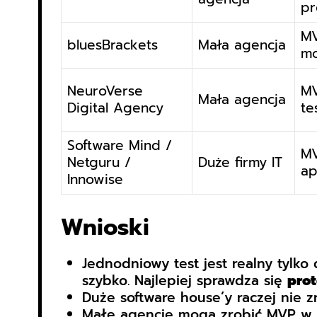
pr
MV
bluesBrackets
Mała agencja
mo
NeuroVerse
MV
Mała agencja
Digital Agency
te
Software Mind /
MV
Netguru /
Duże firmy IT
ap
Innowise
Wnioski
Jednodniowy test jest realny tylko
szybko. Najlepiej sprawdza się
prot
Duże software house’y raczej nie 
Małe agencje mogą zrobić MVP w c